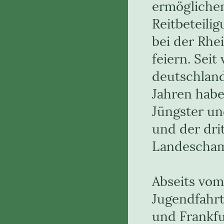
ermöglichen
Reitbeteili
bei der Rhe
feiern. Seit
deutschland
Jahren habe
Jüngster un
und der dri
Landescham
Abseits vom 
Jugendfahr
und Frankfu