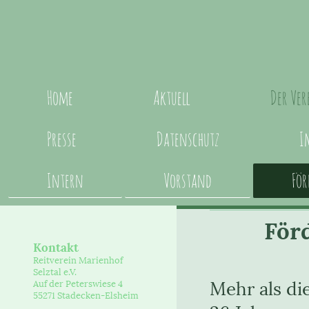
Home
Aktuell
Der Ve
Presse
Datenschutz
I
Intern
Vorstand
Fö
För
Kontakt
Reitverein Marienhof
Selztal e.V.
Mehr als di
Auf der Peterswiese 4
55271 Stadecken-Elsheim