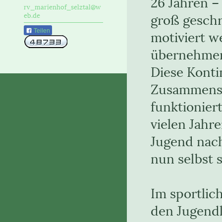
26 Jahren –
rv_marienhof_selztal@w
groß geschr
eb.de
motiviert w
Teilen
übernehmen
Diese Konti
Zusammense
funktionier
vielen Jahr
Jugend nac
nun selbst s
Im sportlic
den Jugendl