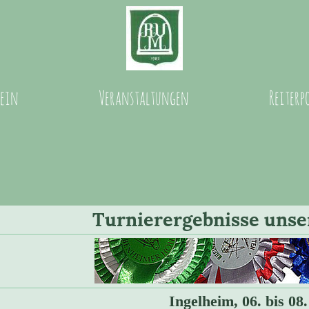
rein
Veranstaltungen
Reiterp
Turnierergebnisse unse
Ingelheim, 06. bis 08