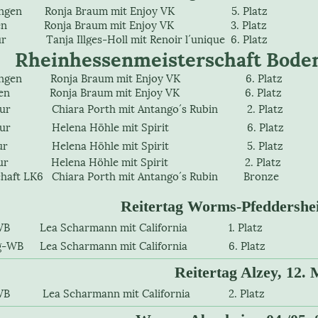
ingen Ronja Braum mit Enjoy VK 5. Platz
ngen Ronja Braum mit Enjoy VK 3. Platz
r Tanja Illges-Holl mit Renoir l´unique 6. Platz
Rheinhessenmeisterschaft Bodenh
ringen Ronja Braum mit Enjoy VK 6. Platz
ngen Ronja Braum mit Enjoy VK 6. Platz
essur
Chiara Porth mit Antango´s Rubin
2. Platz
ur
Helena Höhle mit Spirit
6. Platz
ur
Helena Höhle mit Spirit
5. Platz
ssur Helena Höhle mit Spirit 2. Platz
chaft LK6 Chiara Porth mit Antango´s Rubin Bronze
Reitertag Worms-Pfeddershei
gRWB
Lea Scharmann mit California
1. Platz
ng-WB
Lea Scharmann mit California
6. Platz
Reitertag Alzey, 12.
ngRWB
Lea Scharmann mit California
2. Platz