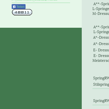
A**-Spr
Teilen
L-Spri
M-Dressu
A**-Sp
L-Spri
A*-Dr
A*-Dress
E- Dress
E- Dre
Meisters
Sprin
Stilspri
Spri