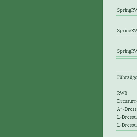
Spri
Sprin
Spri
Führzüge
RWB
Dressurr
A*-Dress
L-Dressu
L-Dressu