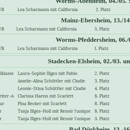
Worms-Abenheim, 04./05. 
ngRWB
Lea Scharmann mit California
2. Platz
Mainz-Ebersheim, 13./14
gRWB
Lea Scharmann mit California
5. Platz
Worms-Pfeddersheim, 06./
ngRWB
Lea Scharmann mit California
1. Platz
Stadecken-Elsheim, 02./03. un
lklasse
Laura-Sophie Illges mit Pablo
2. Platz
Amelie-Alina Schüttler mit Cindie
3. Platz
Leonie-Stina Schüttler mit Cindie
4. Platz
eiter-A
Clarissa Haenn mit Scarlett
8. Platz
ur
Pina Becker mit Scarlett
6. Platz
r
Tanja Illges-Holl mit Renoir l'unique
8. Platz
r
Tanja Illges-Holl mit Renoir l'unique
3. Platz
Bad Dürkheim, 13.-16