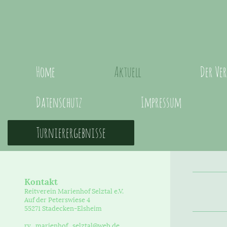
Home
Aktuell
Der Ve
Datenschutz
Impressum
Turnierergebnisse
Kontakt
Reitverein Marienhof Selztal e.V.
Auf der Peterswiese 4
55271 Stadecken-Elsheim
rv_marienhof_selztal@web.de